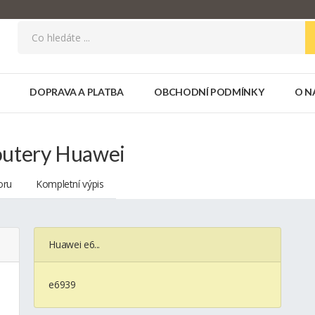
DOPRAVA A PLATBA
OBCHODNÍ PODMÍNKY
O N
routery Huawei
oru
Kompletní výpis
Huawei e6...
e6939