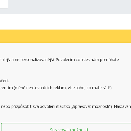
1H
650-12
F1
Informace
Řadi
6UAA
PZ10
nulejší a nejpersonalizovanější. Povolením cookies nám pomáháte:
Kontakt
6LPZ10
Doprava a platba
Obchodní podmínky
čení.
Reklamace
rencím (méně nerelevantních reklam, více toho, co máte rádi!)
Nastavení cookies
 nebo přizpůsobit svá povolení (tlačítko „Spravovat možnosti“). Nastaven
ie pro Wireless-Router
Baterie pro Wireless-Route
i MiFi E6939
Huawei Pocket WiFi C01HW
Spravovat možnosti