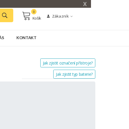
X
0
Zákazník
Košík
ÁS
KONTAKT
Jak zjistit označení přístroje?
Jak zjistit typ baterie?