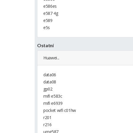
e586es
e587 4g
e589
e5s
Ostatní
Huawei...
data06
data08
gp02
mifi e583c
mifi e6939
pocket wifi c01hw
r201
r216
umg587