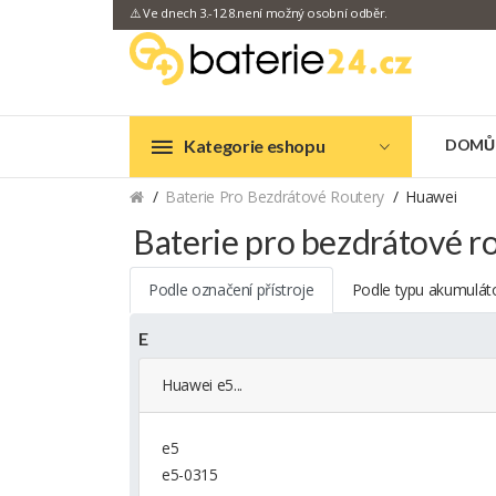
⚠️ Ve dnech 3.-12.8.není možný osobní odběr.
Kategorie eshopu
DOMŮ
Baterie Pro Bezdrátové Routery
Huawei
Baterie pro bezdrátové 
Podle označení přístroje
Podle typu akumulát
E
Huawei e5...
e5
e5-0315