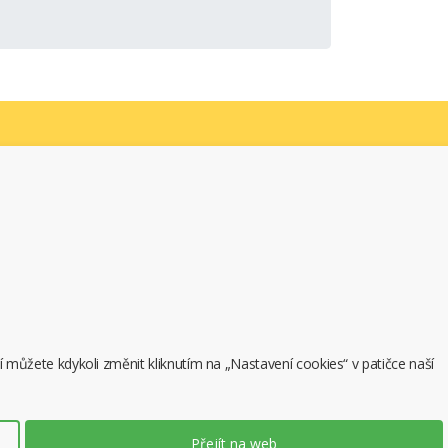
t podle:
í můžete kdykoli změnit kliknutím na „Nastavení cookies“ v patičce naší
r
Baterie pro Wireless-Router
Huawei E5331
Přejít na web