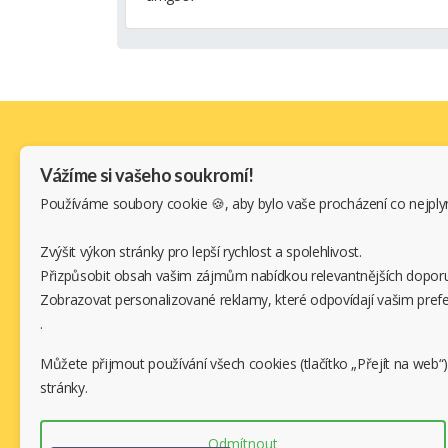
BLT005
HB7A
F I L T R
HB434666RAW
HCB18
HB434666RBC
HWBA
(current)
<
1
2
3
4
5
>
HB4F1
HWD0
Vážíme si vašeho soukromí!
HB5A5P2
PB06L
Používáme soubory cookie 🍪, aby bylo vaše procházení co nejply
Dodavatel zboží:
HB5F2H
PBD0
HB5F3H
Zvýšit výkon stránky pro lepší rychlost a spolehlivost.
Adresa
HB5P1H
Přizpůsobit obsah vašim zájmům nabídkou relevantnějších doporu
Aku-shop.cz s.r.o
Zobrazovat personalizované reklamy, které odpovídají vašim prefe
J.Š.Baara 1331/34, 40502 Děčín
.
Potřebujete pomoc ?
Můžete přijmout používání všech cookies (tlačítko „Přejít na web“)
Zavolejte:
720 500 500
stránky.
Baterie pro Wireless-Router
Bater
Huawei E5
Huawe
Odmítnout