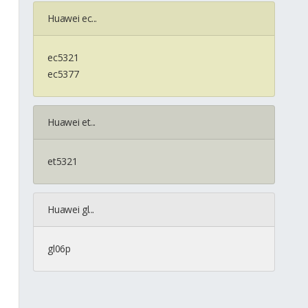
Huawei ec...
ec5321
ec5377
Huawei et...
et5321
Huawei gl...
gl06p