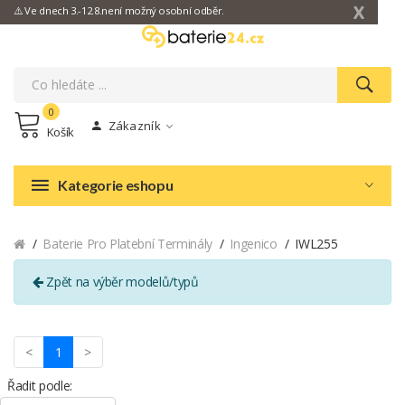
X
⚠️ Ve dnech 3.-12.8.není možný osobní odběr.
0
Zákazník
Košík
Kategorie eshopu
Baterie Pro Platební Terminály
Ingenico
IWL255
Zpět na výběr modelů/typů
(current)
<
1
>
Řadit podle: