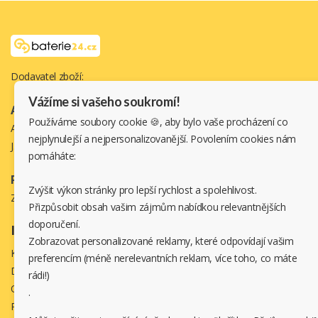
Dodavatel zboží:
Vážíme si vašeho soukromí!
Adresa
Používáme soubory cookie 🍪, aby bylo vaše procházení co
Aku-shop.cz s.r.o
nejplynulejší a nejpersonalizovanější. Povolením cookies nám
J.Š.Baara 1331/34, 40502 Děčín
pomáháte:
Potřebujete pomoc ?
Zvýšit výkon stránky pro lepší rychlost a spolehlivost.
Zavolejte:
720 500 500
Přizpůsobit obsah vašim zájmům nabídkou relevantnějších
doporučení.
Informace
Zobrazovat personalizované reklamy, které odpovídají vašim
Kontakt
preferencím (méně nerelevantních reklam, více toho, co máte
Doprava a platba
rádi!)
Obchodní podmínky
.
Reklamace