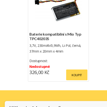
Baterie kompatibilní s Mio Typ
TPC402035
3,7V, 230mAh/0,9Wh, Li-Pol, černá,
37mm x 20mm x 4mm
Dostupnost:
Nedostupné
326,00 Kč
KOUPIT