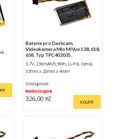
Baterie pro Dashcam,
Videokamera Mio MiVue 538, 618,
ná,
658, Typ TPC402035 .
3,7V, 230mAh/0,9Wh, Li-Pol, černá,
37mm x 20mm x 4mm
Dostupnost:
PIT
Nedostupné
326,00 Kč
KOUPIT