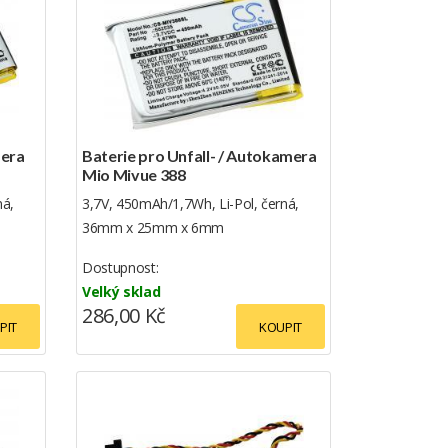
mera
Baterie pro Unfall- / Autokamera
Mio Mivue 388
ná,
3,7V, 450mAh/1,7Wh, Li-Pol, černá,
36mm x 25mm x 6mm
Dostupnost:
Velký sklad
286,00 Kč
PIT
KOUPIT