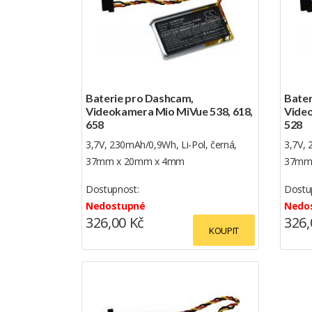
Baterie pro Dashcam,
Bater
Videokamera Mio MiVue 538, 618,
Video
658
528
3,7V, 230mAh/0,9Wh, Li-Pol, černá,
3,7V, 
37mm x 20mm x 4mm
37mm
Dostupnost:
Dostu
Nedostupné
Nedo
326,00 Kč
326,
KOUPIT