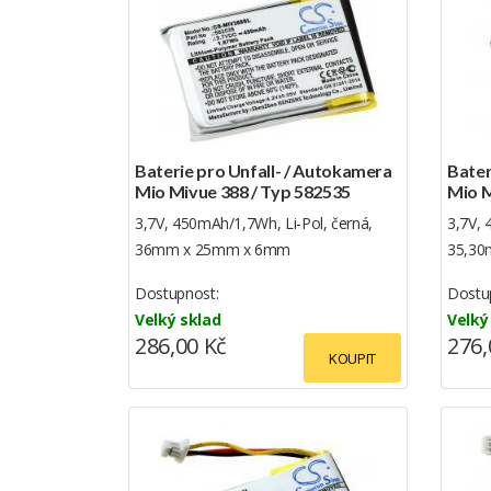
Baterie pro Unfall- / Autokamera
Bater
Mio Mivue 388 / Typ 582535
Mio M
3,7V, 450mAh/1,7Wh, Li-Pol, černá,
3,7V, 
36mm x 25mm x 6mm
35,30
Dostupnost:
Dostu
Velký sklad
Velký
286,00 Kč
276,
KOUPIT