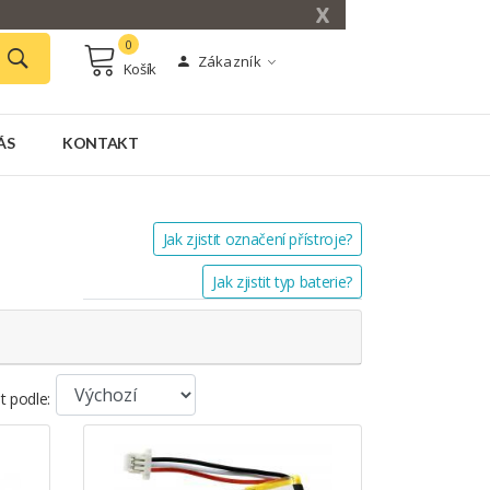
X
0
Zákazník
Košík
ÁS
KONTAKT
Jak zjistit označení přístroje?
Jak zjistit typ baterie?
t podle: