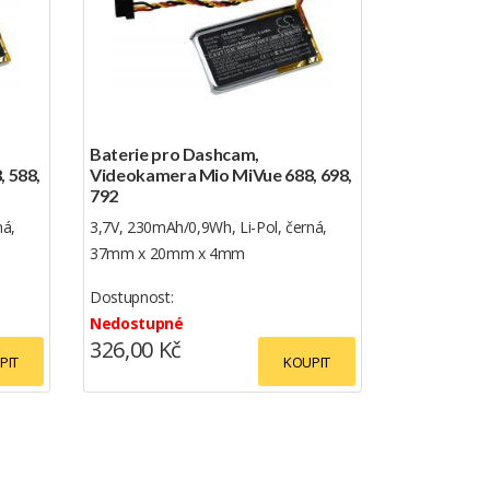
Baterie pro Dashcam,
 588,
Videokamera Mio MiVue 688, 698,
792
ná,
3,7V, 230mAh/0,9Wh, Li-Pol, černá,
37mm x 20mm x 4mm
Dostupnost:
Nedostupné
326,00 Kč
PIT
KOUPIT