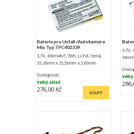
Baterie pro Unfall-/Autokamera
Bater
Mio Typ TPC402339
3,7V, 
3,7V, 450mAh/1,7Wh, Li-Pol, černá,
36mm
35,30mm x 25,50mm x 5,60mm
Dostu
Dostupnost:
Velký
Velký sklad
286,
276,00 Kč
KOUPIT