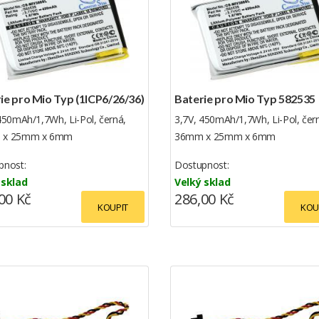
ie pro Mio Typ (1ICP6/26/36)
Baterie pro Mio Typ 582535
450mAh/1,7Wh, Li-Pol, černá,
3,7V, 450mAh/1,7Wh, Li-Pol, čer
 x 25mm x 6mm
36mm x 25mm x 6mm
pnost:
Dostupnost:
 sklad
Velký sklad
00 Kč
286,00 Kč
KOUPIT
KOU