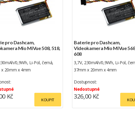
ie pro Dashcam,
Baterie pro Dashcam,
kamera Mio MiVue 508, 518,
Videokamera Mio MiVue 568,
608
230mAh/0,9Wh, Li-Pol, černá,
3,7V, 230mAh/0,9Wh, Li-Pol, čer
 x 20mm x 4mm
37mm x 20mm x 4mm
pnost:
Dostupnost:
stupné
Nedostupné
00 Kč
326,00 Kč
KOUPIT
KOU