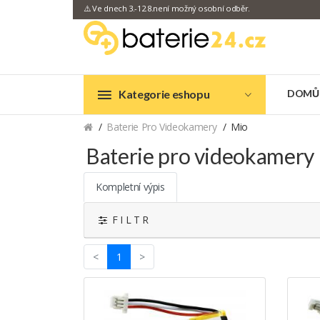
⚠️ Ve dnech 3.-12.8.není možný osobní odběr.
Kategorie eshopu
DOMŮ
Baterie Pro Videokamery
Mio
Baterie pro videokamery
Kompletní výpis
F I L T R
(current)
<
1
>