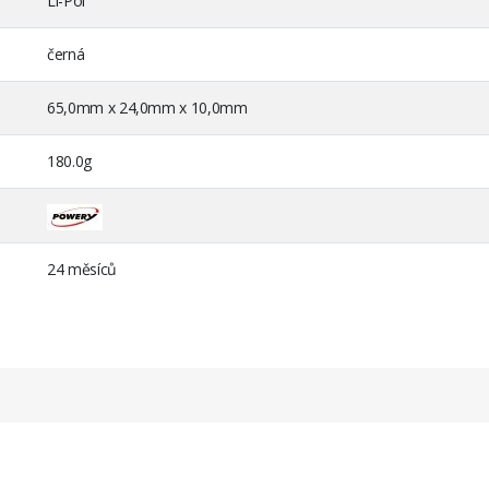
Li-Pol
černá
65,0mm x 24,0mm x 10,0mm
180.0g
24 měsíců
Přepravní
podmínky
chine E58
Eachine E58
Doprava
Česká pošta