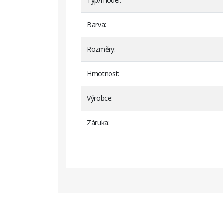
Typ/model
Barva
Rozměry
Hmotnost
Výrobce
Záruka
Eachine E58
Ea