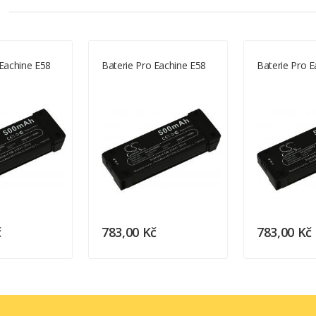
 Eachine E58
Baterie Pro Eachine E58
Baterie Pro E
osobní odběr
e
tyto
možnosti
případě
objednávky
pokud
dostupnost
zboží
sklade
č
783,00 Kč
783,00 Kč
e
úhradě
řípadě
neúspěšného
doručení
balík
po
dobu
dnů
uložen
na
Vaší
pošt
vednutí
na
vybrané
poště
následující
pracovní
případě
objednávky
zaslána
informace
čísle
balíku
datu
doručení
částce
úhradě