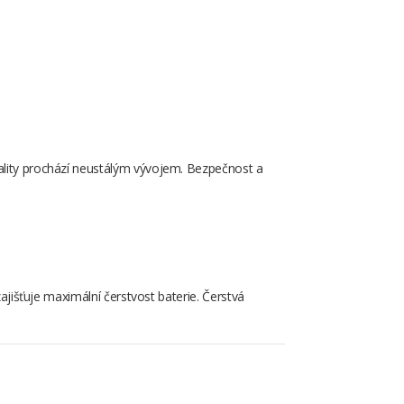
(dobírka +36Kč)
Vyberte si box nebo
Kč 85,-
výdejní místo, které
vámvyhovuje.
(dobírka +36Kč)
Balíkovna je všude!
vality prochází neustálým vývojem. Bezpečnost a
Kč 100,-
Kurýrní služba
(dobírka +36Kč)
výdejní místa sítě
Kč 69,-
GLS
zajišťuje maximální čerstvost baterie. Čerstvá
(dobírka +10Kč)
výdejní místa
Kč 75,- do 5kg
Zásilkovna.cz +
Kč 135,- do 10kg
boxy