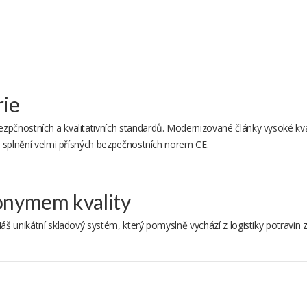
Česká pošta
rie
bezpčnostních a kvalitativních standardů. Modernizované články vysoké k
GLS
 je splnění velmi přísných bezpečnostních norem CE.
nonymem kvality
GLS výdejní místo
Náš unikátní skladový systém, který pomyslně vychází z logistiky potravin 
Uloženka